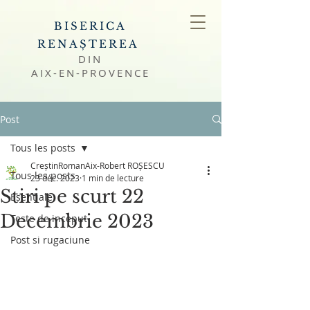
BISERICA
RENAȘTEREA
DIN
AIX-EN-PROVENCE
Post
Tous les posts
CreștinRomanAix-Robert ROȘESCU
Tous les posts
23 déc. 2023
1 min de lecture
Stiri pe scurt 22
Esentiale
Decembrie 2023
Teste de inceput
Post si rugaciune