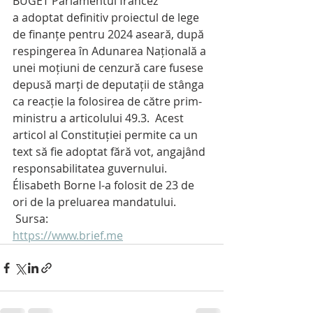
BUGET Parlamentul francez 
a adoptat definitiv proiectul de lege 
de finanțe pentru 2024 aseară, după 
respingerea în Adunarea Națională a 
unei moțiuni de cenzură care fusese 
depusă marți de deputații de stânga 
ca reacție la folosirea de către prim-
ministru a articolului 49.3.  Acest 
articol al Constituției permite ca un 
text să fie adoptat fără vot, angajând 
responsabilitatea guvernului.  
Élisabeth Borne l-a folosit de 23 de 
ori de la preluarea mandatului.
 Sursa: 
https://www.brief.me